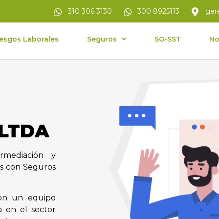
310 306 3130
300 8925113
ger
esgos Laborales
Seguros
SG-SST
No
 LTDA
rmediación y
s con Seguros
con un equipo
 en el sector