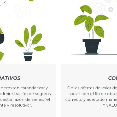
ATIVOS
CO
permiten estandarizar y
De las ofertas de valor d
 administración de seguros
social, con el fin de ob
estra razón de ser es: “el
correcto y acertado man
te y resolutivo”.
Y SAL