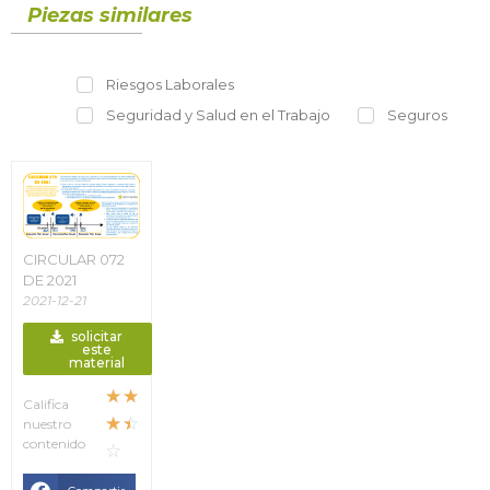
Piezas similares
Riesgos Laborales
Seguridad y Salud en el Trabajo
Seguros
CIRCULAR 072
DE 2021
2021-12-21
solicitar
este
material
☆
☆
Califica
☆
☆
nuestro
contenido
☆